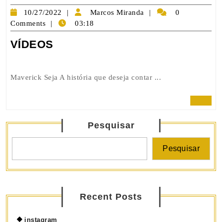
10/27/2022
Marcos
10/27/2022
Marcos Miranda
0
Miranda
Comments
03:18
VÍDEOS
VÍDEOS
Maverick Seja A história que deseja contar ...
read full
Pesquisar
Pesquisar
Recent Posts
instagram